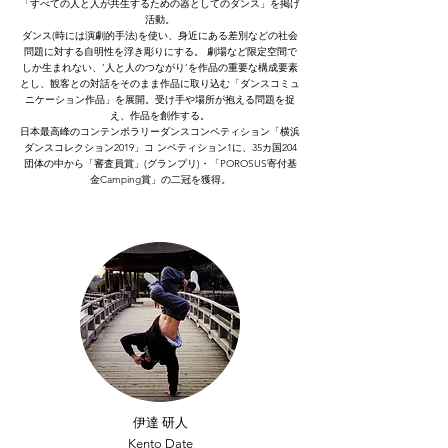
「すべての人と人が共生するための器としてのダンス」を掲げ
活動。
ダンス(時には演劇的手法)を使い、身近にある差別などの社会
問題に対する自明性を浮き彫りにする。 劇場など限定空間で
しか生まれない、’人と人のつながり’を作品の重要な構成要素
とし、観客との対話をそのまま作品に取り込む「ダンスコミュ
ニケーション作品」を展開。受け手や場所が抱える問題を捉
え、作品を創作する。
日本最高峰のコンテンポラリーダンスコンペティション「横浜
ダンスコレクション2019」コ ンペティション1に、35カ国204
団体の中から「審査員賞」(グランプリ)・「POROSUS寄付基
金Camping賞」の二冠を獲得。
​伊達 研人
​Kento Date