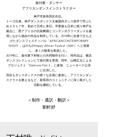
振付家・ダンサー
​アフリカンダンスインストラクター
神戸市新長田区在住。
トーゴ出身。神戸ダンスボックス主催国内ダンス留学で学ぶた
め２０１７年、初めて日本に来日。卒業後も日本に残り神戸を
拠点に、西アフリカの伝統舞踊とコンテンポラリーダンスを越
境しながら独自の作品を制作している。2018年に自身で立ち上
げたダンスフェスティバル「AFRICANCONTEMPORARY
NIGHT 」はのちのHappy African Festival（HAF）へと発展
し、多くの観客を動員した。
2019年に、振付家下村唯との共同制作を行い、同作品は、横浜
ダンスコレクションにて振付賞を受賞。同年、山崎広太による
プロジェクト「Darkness Part 3 」に参加、ニューヨーク公演
に出演した。
現在もダンスボックスの様々な企画に参加し、アフリカンダン
スクラスを教えるなど、新長田のコミュニティに深く根ざした
活動を継続している。
＜制作・通訳・翻訳＞
劉軒妤