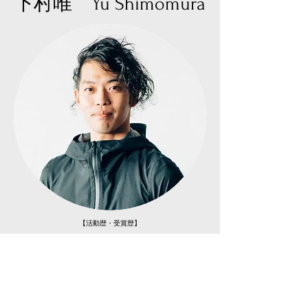
下村唯 Yu Shimomura
【活動歴・受賞歴】
2013年 国内ダンス留学＠神戸 2期生 ダンサーコース参加
2014年10月 [出演]維新派「透視図」（大阪市・中之島GATE
サウスピア）
2015年9月 [出演]維新派「トワイライト」（奈良県宇陀郡曽
爾村・曽爾村健民運動場）
2016年10月 [出演]維新派「アマハラ」（奈良市・平城宮跡）